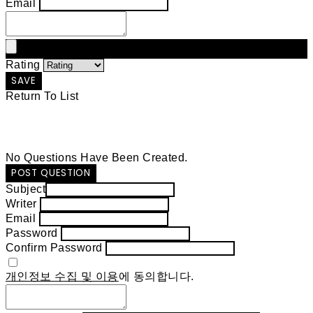
Email
Rating
SAVE
Return To List
No Questions Have Been Created.
POST QUESTION
Subject
Writer
Email
Password
Confirm Password
개인정보 수집 및 이용
에 동의합니다.