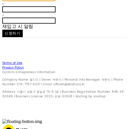
-
-
재입고 시 알림
신청하기
Terms of Use
Privacy Policy
Confirm Entrepreneur Information
Company Name: 델디오 | Owner: 박현식 | Personal Info Manager: 박현식 | Phone
Number: 070-7767-6237 | Email: official@deldio.co.kr
Address: 서울시 성동구 동일로 75-5 1층 | Business Registration Number:
846-34-
00599
| Business License:
2020-성동-03008
| Hosting by sixshop