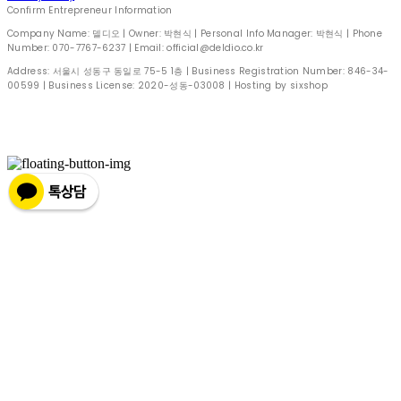
Confirm Entrepreneur Information
Company Name: 델디오 | Owner: 박현식 | Personal Info Manager: 박현식 | Phone
Number: 070-7767-6237 | Email: official@deldio.co.kr
Address: 서울시 성동구 동일로 75-5 1층 | Business Registration Number:
846-34-
00599
| Business License:
2020-성동-03008
| Hosting by sixshop