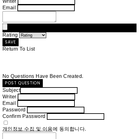
Writer
Email
Rating
SAVE
Return To List
No Questions Have Been Created.
POST QUESTION
Subject
Writer
Email
Password
Confirm Password
개인정보 수집 및 이용
에 동의합니다.