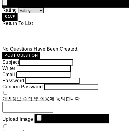
Rating
SAVE
Return To List
No Questions Have Been Created.
POST QUESTION
Subject
Writer
Email
Password
Confirm Password
개인정보 수집 및 이용
에 동의합니다.
Upload Image