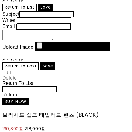
Set secret
Return To List
Save
Subject
Writer
Email
Upload Image
Set secret
Return To Post
Save
Edit
Delete
Return To List
Return
브러시드 실크 테일러드 팬츠 (BLACK)
130,800원
218,000원