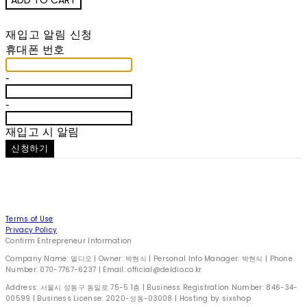
재입고 알림 신청
휴대폰 번호
-
-
재입고 시 알림
신청하기
Terms of Use
Privacy Policy
Confirm Entrepreneur Information
Company Name: 델디오 | Owner: 박현식 | Personal Info Manager: 박현식 | Phone
Number: 070-7767-6237 | Email: official@deldio.co.kr
Address: 서울시 성동구 동일로 75-5 1층 | Business Registration Number:
846-34-
00599
| Business License:
2020-성동-03008
| Hosting by sixshop