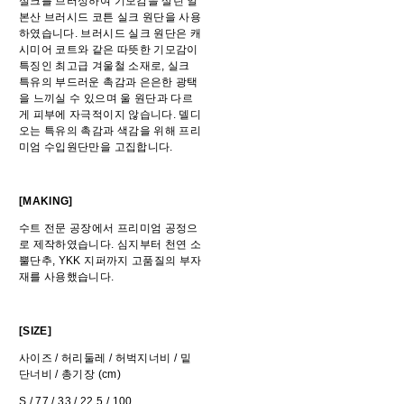
실크를 브러싱하여 기모감을 살린 일
본산 브러시드 코튼 실크 원단을 사용
하였습니다. 브러시드 실크 원단은 캐
시미어 코트와 같은 따뜻한 기모감이
특징인 최고급 겨울철 소재로, 실크
특유의 부드러운 촉감과 은은한 광택
을 느끼실 수 있으며 울 원단과 다르
게 피부에 자극적이지 않습니다. 델디
오는 특유의 촉감과 색감을 위해 프리
미엄 수입원단만을 고집합니다.
[MAKING]
수트 전문 공장에서 프리미엄 공정으
로 제작하였습니다. 심지부터 천연 소
뿔단추, YKK 지퍼까지 고품질의 부자
재를 사용했습니다.
[SIZE]
사이즈 / 허리둘레 / 허벅지너비 / 밑
단너비 / 총기장 (cm)
S / 77 / 33 / 22.5 / 100