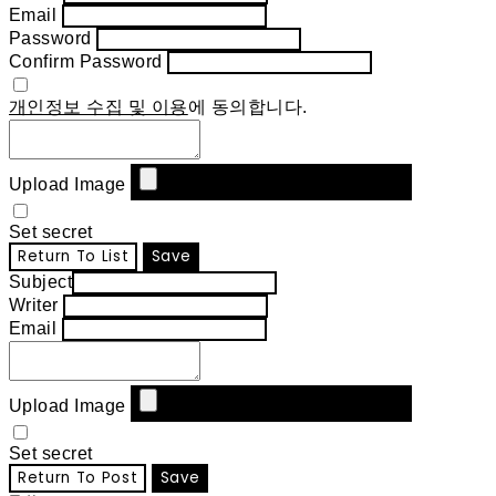
Email
Password
Confirm Password
개인정보 수집 및 이용
에 동의합니다.
Upload Image
Set secret
Return To List
Save
Subject
Writer
Email
Upload Image
Set secret
Return To Post
Save