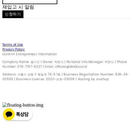
재입고 시 알림
신청하기
Terms of Use
Privacy Policy
Confirm Entrepreneur Information
Company Name: 델디오 | Owner: 박현식 | Personal Info Manager: 박현식 | Phone
Number: 070-7767-6237 | Email: official@deldio.co.kr
Address: 서울시 성동구 동일로 75-5 1층 | Business Registration Number:
846-34-
00599
| Business License:
2020-성동-03008
| Hosting by sixshop