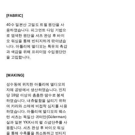
[FABRIC]
40수 일본산 고밀도 트윌 원단을 사
용하였습니다. 피그먼트 다잉 기법으
로 염색한 원단을 셔츠 완성 후 바이
오 워싱을 통해 빈티지하게 깎아냈습
니다. 아틀리에 델디오는 특유의 촉감
과 색감을 위해 프리미엄 수입원단만
을 고집합니다.
[MAKING]
성수동에 위치한 아틀리에 델디오의
자체 공방에서 생산하였습니다. 인치
당 18땀 이상의 촘촘한 땀수로 봉제
하였습니다. 내츄럴함을 살리기 위하
여 카라와 소매에 비접착 심지를 사용
하였습니다. 아틀리에 델디오의 웨스
턴 셔츠는 독일산 귀터만(Güterman)
실과 일본 YKK사의 펄 스냅단추를 사
용합니다. 셔츠 완성 후 바이오 워싱
을 통해 수축률을 최소화하고 빈티지