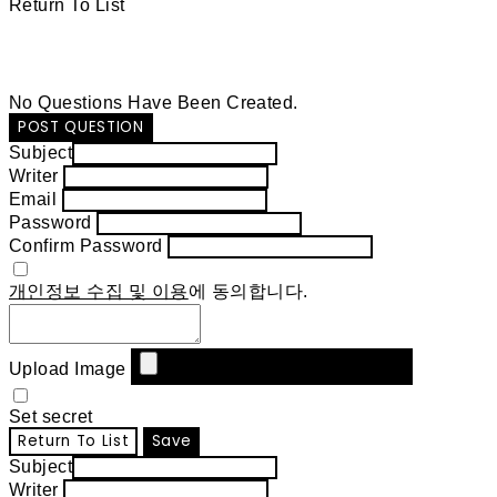
Return To List
No Questions Have Been Created.
POST QUESTION
Subject
Writer
Email
Password
Confirm Password
개인정보 수집 및 이용
에 동의합니다.
Upload Image
Set secret
Return To List
Save
Subject
Writer