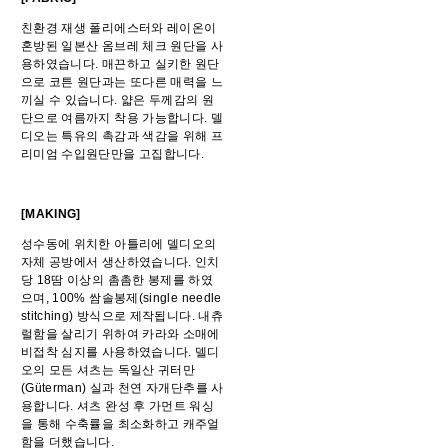
친환경 재생 폴리에스터와 레이온이
혼방된 일본산 옴브레 체크 원단을 사
용하였습니다. 매끈하고 실키한 원단
으로 코튼 원단과는 또다른 매력을 느
끼실 수 있습니다. 얇은 두께감의 원
단으로 여름까지 착용 가능합니다. 델
디오는 특유의 촉감과 색감을 위해 프
리미엄 수입원단만을 고집합니다.
[MAKING]
성수동에 위치한 아틀리에 델디오의
자체 공방에서 생산하였습니다. 인치
당 18땀 이상의 촘촘한 봉제를 하였
으며, 100% 쌈솔봉제(single needle
stitching) 방식으로 제작됩니다. 내츄
럴함을 살리기 위하여 카라와 소매에
비접착 심지를 사용하였습니다. 델디
오의 모든 셔츠는 독일산 귀터만
(Güterman) 실과 천연 자개단추를 사
용합니다. 셔츠 완성 후 가먼트 워싱
을 통해 수축률을 최소화하고 캐주얼
함을 더했습니다.