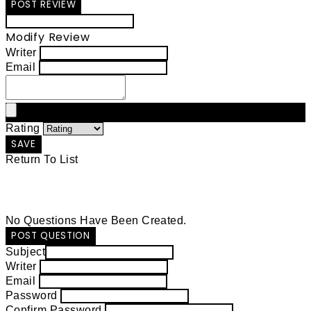
POST REVIEW
Modify Review
Writer
Email
Rating
SAVE
Return To List
No Questions Have Been Created.
POST QUESTION
Subject
Writer
Email
Password
Confirm Password