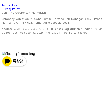
Terms of Use
Privacy Policy
Confirm Entrepreneur Information
Company Name: 델디오 | Owner: 박현식 | Personal Info Manager: 박현식 | Phone
Number: 070-7767-6237 | Email: official@deldio.co.kr
Address: 서울시 성동구 동일로 75-5 1층 | Business Registration Number:
846-34-
00599
| Business License:
2020-성동-03008
| Hosting by sixshop