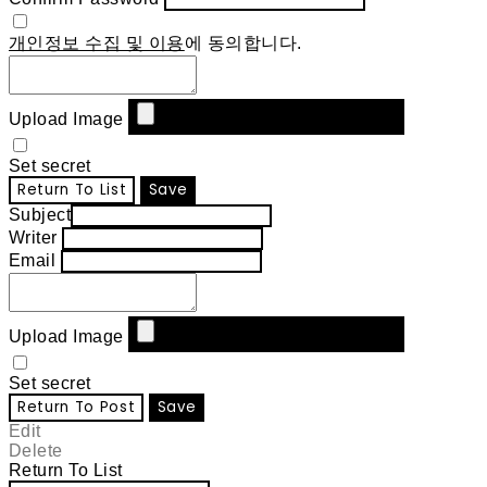
개인정보 수집 및 이용
에 동의합니다.
Upload Image
Set secret
Return To List
Save
Subject
Writer
Email
Upload Image
Set secret
Return To Post
Save
Edit
Delete
Return To List