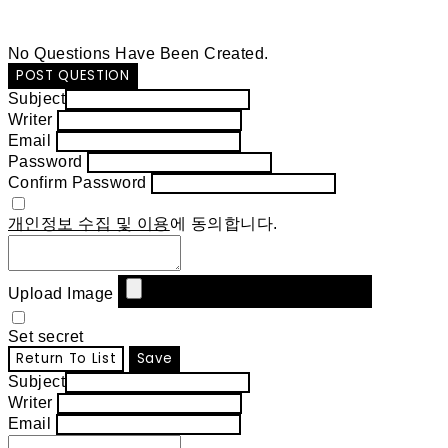
No Questions Have Been Created.
POST QUESTION
Subject
Writer
Email
Password
Confirm Password
개인정보 수집 및 이용
에 동의합니다.
Upload Image
Set secret
Return To List
Save
Subject
Writer
Email