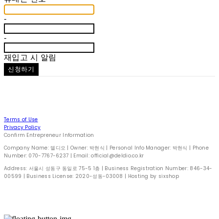
-
-
재입고 시 알림
신청하기
Terms of Use
Privacy Policy
Confirm Entrepreneur Information
Company Name: 델디오 | Owner: 박현식 | Personal Info Manager: 박현식 | Phone
Number: 070-7767-6237 | Email: official@deldio.co.kr
Address: 서울시 성동구 동일로 75-5 1층 | Business Registration Number:
846-34-
00599
| Business License:
2020-성동-03008
| Hosting by sixshop