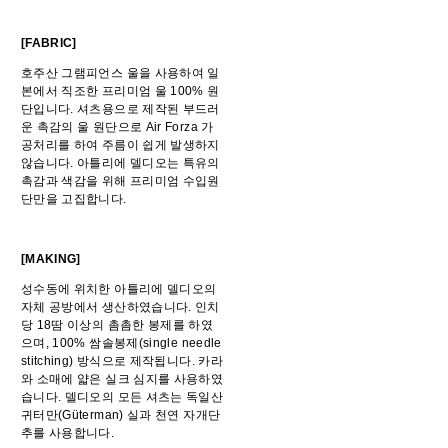
[FABRIC]
호주산 그램피언스 울을 사용하여 일
본에서 직조한 프리미엄 울 100% 원
단입니다. 셔츠용으로 제작된 부드러
운 촉감의 울 원단으로 Air Forza 가
공처리를 하여 주름이 쉽게 발생하지
않습니다. 아틀리에 델디오는 특유의
촉감과 색감을 위해 프리미엄 수입원
단만을 고집합니다.
[MAKING]
성수동에 위치한 아틀리에 델디오의
자체 공방에서 생산하였습니다. 인치
당 18땀 이상의 촘촘한 봉제를 하였
으며, 100% 쌈솔봉제(single needle
stitching) 방식으로 제작됩니다. 카라
와 소매에 얇은 실크 심지를 사용하였
습니다. 델디오의 모든 셔츠는 독일산
귀터만(Güterman) 실과 천연 자개단
추를 사용합니다.